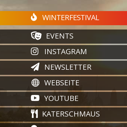
WINTERFESTIVAL

EVENTS

INSTAGRAM

NEWSLETTER

WEBSEITE

YOUTUBE

KATERSCHMAUS
